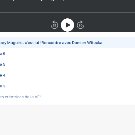
bey Maguire, c'est lui ! Rencontre avec Damien Witecka
e 6
e 5
e 4
e 3
s créatrices de la VF !
e 2
e 1
e Mektoub My Love arrive enfin ! Rencontre avec Shaïn Boumedine et Sal