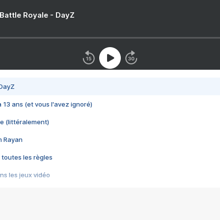
 Battle Royale - DayZ
 DayZ
 a 13 ans (et vous l'avez ignoré)
e (littéralement)
im Rayan
 toutes les règles
s les jeux vidéo
us choquant de Rockstar ? - Le scandale BULLY
e plus moche de Steam