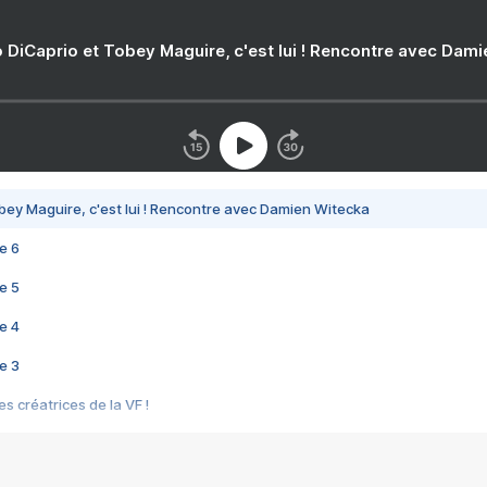
 DiCaprio et Tobey Maguire, c'est lui ! Rencontre avec Dam
bey Maguire, c'est lui ! Rencontre avec Damien Witecka
e 6
e 5
e 4
e 3
s créatrices de la VF !
e 2
e 1