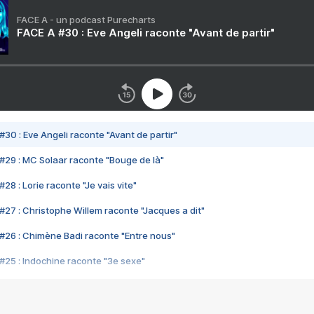
FACE A - un podcast Purecharts
FACE A #30 : Eve Angeli raconte "Avant de partir"
#30 : Eve Angeli raconte "Avant de partir"
#29 : MC Solaar raconte "Bouge de là"
28 : Lorie raconte "Je vais vite"
#27 : Christophe Willem raconte "Jacques a dit"
#26 : Chimène Badi raconte "Entre nous"
#25 : Indochine raconte "3e sexe"
#24 : Zaho raconte "C'est chelou"
#23 : Patrick Bruel raconte "Au café des délices"